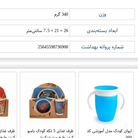
وزن
340 گرم
ابعاد بسته‌بندی
26 × 21 × 7.5 سانتی‌متر
شماره پروانه بهداشت
25645598736900
لیوان کودک مدل آموزشی کد
ظرف غذای 5 تکه کودک بامبو
360
کیدز طرح مرد عنکبوتی
کیدز طرح 