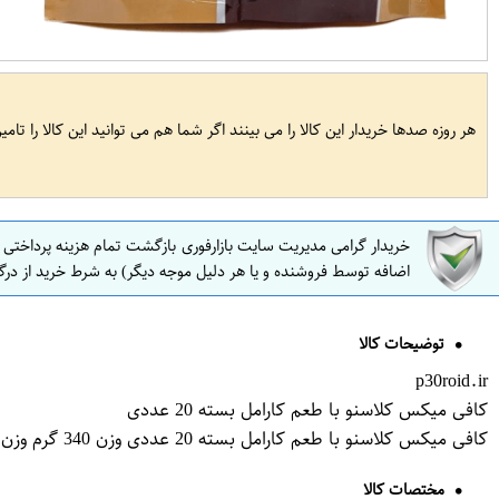
هر روزه صدها خریدار این کالا را می بینند اگر شما هم می توانید این کالا را تام
خریدار گرامی مدیریت سایت بازارفوری بازگشت تمام هزینه پرداختی
اضافه توسط فروشنده و یا هر دلیل موجه دیگر) به شرط خرید از درگ
توضیحات کالا
p30roid.ir
کافی میکس کلاسنو با طعم کارامل بسته 20 عددی
کافی میکس کلاسنو با طعم کارامل بسته 20 عددی وزن 340 گرم وزن بسته‌بندی 500 گرم ابعاد بسته‌بندی 26 × 21 × 7.5 سانتی‌متر شماره پروانه بهداشت 25645598736900
مختصات کالا