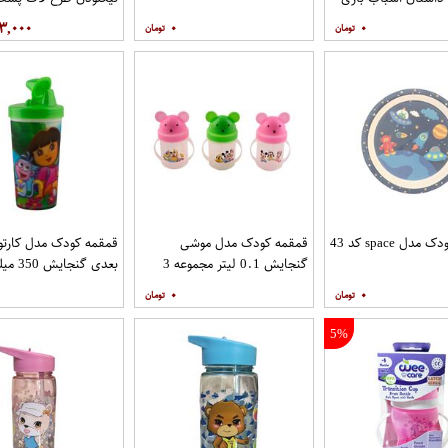
نینجا
۳,۰۰۰
۰
۰
ل space کد 43
قمقمه کودک مدل موشی
گنجایش 0.1 لیتر مجموعه 3
بعدی گنجایش 350 میلی لیتر
عددی
۰
۰
5%