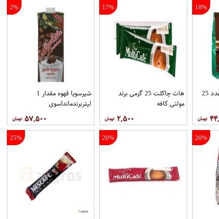
2%
17%
18%
هات چاکلت پاکتي 25عدد 25
هات چاکلت 25 گرمی برند
شیرسویا قهوه مقدار 1
مولتي کافه
لیتربرندمانداسوی
۵۷,۵۰۰
۲,۵۰۰
۴۴
25%
20%
20%