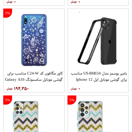
۰
۰
5%
بامپر یوسمز مدل US-BH634 مناسب
کاور مگافون کد C24-W مناسب برای
برای گوشی موبایل اپل Iphone 12
گوشی موبایل سامسونگ Galaxy A10
12PRO
۱۹۴,۳۵۰
۰
5%
5%