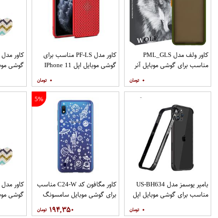
کاور ولف مدل PML_GLS
کاور مدل PF-LS مناسب برای
مناسب برای گوشی موبایل آنر
گوشی موبایل اپل IPhone 11
گوشی موب
Pro
9X
۰
۰
نگهدارنده
5%
بامپر یوسمز مدل US-BH634
کاور مگافون کد C24-W مناسب
مناسب برای گوشی موبایل اپل
برای گوشی موبایل سامسونگ
گوشی موب
Galaxy A10
Iphone 12 12PRO
۱۹۴,۳۵۰
۰
نگهدارنده