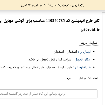
بازار فوری - تجربه یک خرید لذت بخش و دلنشین
کاور طرح انیمیشن کد 110540785 مناسب برای گوشی موبایل اپل iphone xr
p30roid.ir
شرایط خرید
ارسال از :
اصفهان
-
اصفهان
مکان تحویل :
سراسر ایران قابل تحویل می باشد
هزینه ارسال :
هزینه ارسال مطابق با هزینه های پست یا پیک بوده که د
اطلاعات بیشتر
❯
از بروز رسانی این کالا بیش از صد روز گذشته است. 