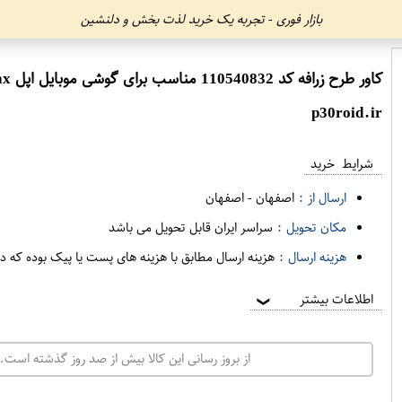
بازار فوری - تجربه یک خرید لذت بخش و دلنشین
کاور طرح زرافه کد 110540832 مناسب برای گوشی موبایل اپل iphone xs max
p30roid.ir
شرایط خرید
ارسال از :
اصفهان
-
اصفهان
مکان تحویل :
سراسر ایران قابل تحویل می باشد
هزینه ارسال :
هزینه ارسال مطابق با هزینه های پست یا پیک بوده که د
اطلاعات بیشتر
❯
از بروز رسانی این کالا بیش از صد روز گذشته است. 