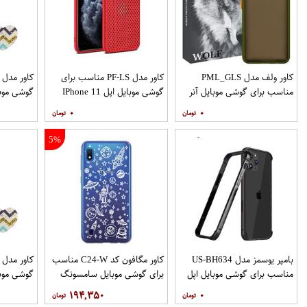
کاور ولف مدل PML_GLS
کاور مدل PF-LS مناسب برای
مناسب برای گوشی موبایل آنر
گوشی موبایل اپل IPhone 11
گوشی موب
Pro
9X
۰
۰
نگهدارنده
5%
بامپر یوسمز مدل US-BH634
کاور مگافون کد C24-W مناسب
مناسب برای گوشی موبایل اپل
برای گوشی موبایل سامسونگ
گوشی موب
Galaxy A10
Iphone 12 12PRO
۱۹۴,۳۵۰
۰
نگهدارنده