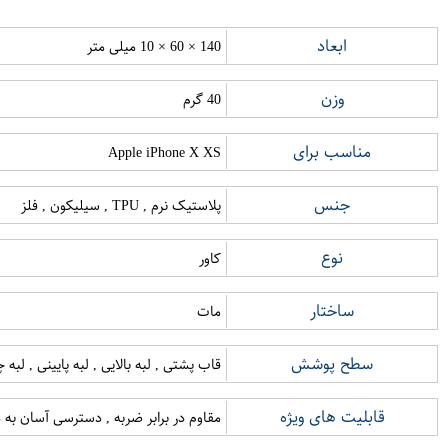
ابعاد
140 × 60 × 10 میلی متر
وزن
40 گرم
مناسب برای
Apple iPhone X XS
جنس
پلاستیک نرم , TPU , سیلیکون , فلز
نوع
کاور
ساختار
مات
سطح پوشش
قاب پشتی , لبه بالایی , لبه پایینی , لب
قابلیت های ویژه
مقاوم در برابر ضربه , دسترسی آسان به د