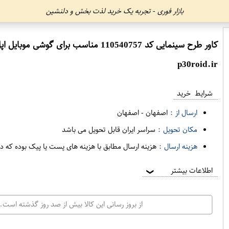
بازار فوری - تجربه یک خرید لذت بخش و دلنشین
کاور طرح سینمایی کد 110540757 مناسب برای گوشی موبایل اپل iphone x xs
p30roid.ir
شرایط خرید
ارسال از :
اصفهان
-
اصفهان
مکان تحویل :
سراسر ایران قابل تحویل می باشد
هزینه ارسال :
هزینه ارسال مطابق با هزینه های پست یا پیک بوده که د
اطلاعات بیشتر
❯
از بروز رسانی این کالا بیش از صد روز گذشته است. 