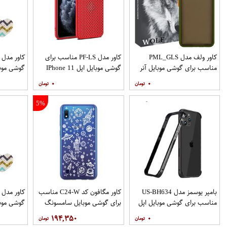
کاور ولف مدل PML_GLS
کاور مدل PF-LS مناسب برای
مناسب برای گوشی موبایل آنر
گوشی موبایل اپل IPhone 11
گوشی موب
Pro
9X
۰
۰
نگهدارنده
5%
بامپر یوسمز مدل US-BH634
کاور مگافون کد C24-W مناسب
مناسب برای گوشی موبایل اپل
برای گوشی موبایل سامسونگ
گوشی موب
Galaxy A10
Iphone 12 12PRO
۱۹۴,۳۵۰
۰
نگهدارنده