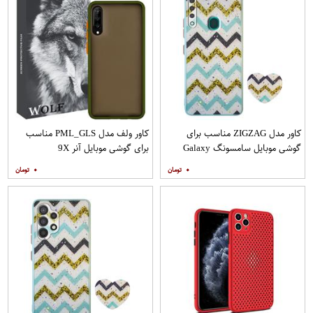
کاور مدل ZIGZAG مناسب برای
کاور ولف مدل PML_GLS مناسب
گوشی موبایل سامسونگ Galaxy
برای گوشی موبایل آنر 9X
A20s به همراه پایه نگهدارنده
۰
۰