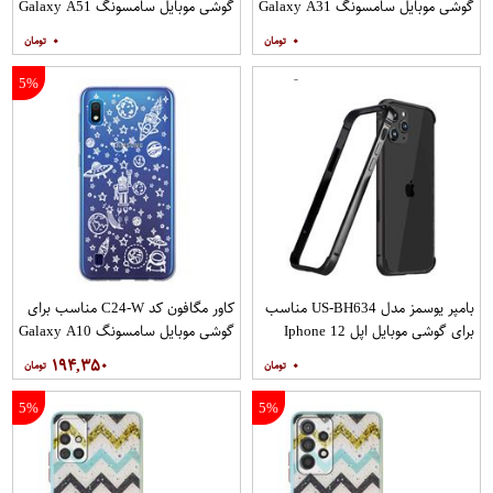
گوشی موبایل سامسونگ Galaxy A31
گوشی موبایل سامسونگ Galaxy A51
به همراه پایه نگهدارنده
به همراه پایه نگهدارنده
۰
۰
5%
بامپر یوسمز مدل US-BH634 مناسب
کاور مگافون کد C24-W مناسب برای
برای گوشی موبایل اپل Iphone 12
گوشی موبایل سامسونگ Galaxy A10
12PRO
۱۹۴,۳۵۰
۰
5%
5%