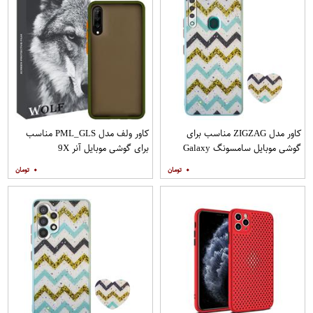
کاور مدل ZIGZAG مناسب برای
کاور ولف مدل PML_GLS مناسب
گوشی موبایل سامسونگ Galaxy
برای گوشی موبایل آنر 9X
A20s به همراه پایه نگهدارنده
۰
۰