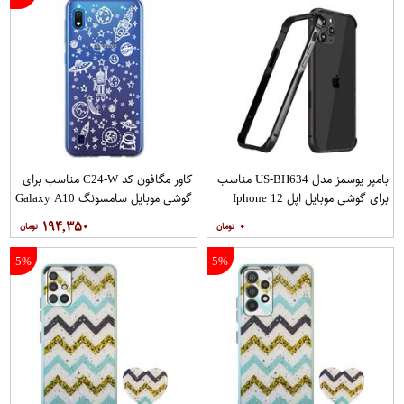
بامپر یوسمز مدل US-BH634 مناسب
کاور مگافون کد C24-W مناسب برای
برای گوشی موبایل اپل Iphone 12
گوشی موبایل سامسونگ Galaxy A10
12PRO
۱۹۴,۳۵۰
۰
5%
5%