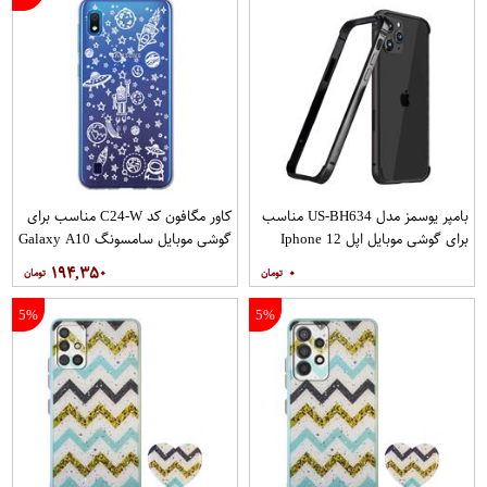
بامپر یوسمز مدل US-BH634 مناسب
کاور مگافون کد C24-W مناسب برای
برای گوشی موبایل اپل Iphone 12
گوشی موبایل سامسونگ Galaxy A10
12PRO
۱۹۴,۳۵۰
۰
5%
5%