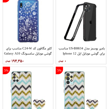
بامپر یوسمز مدل US-BH634 مناسب
کاور مگافون کد C24-W مناسب برای
برای گوشی موبایل اپل Iphone 12
گوشی موبایل سامسونگ Galaxy A10
12PRO
۱۹۴,۳۵۰
۰
5%
5%