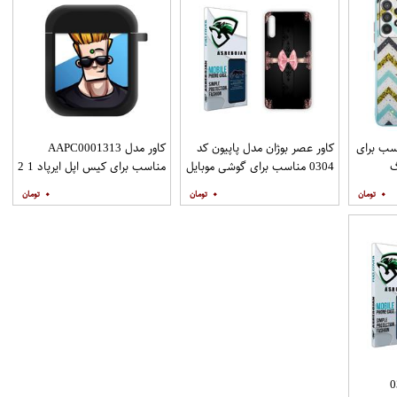
ZIGZAG مناسب برای
کاور عصر بوژان مدل پاپیون کد
کاور مدل AAPC0001313
گ
0304 مناسب برای گوشی موبایل
مناسب برای کیس اپل ایرپاد 1 2
Galax به همراه
هوآوی Y9s
۰
۰
۰
د 0307