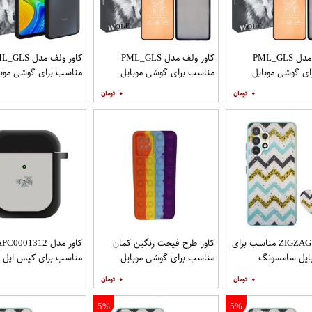
کاور ولف مدل PML_GLS
کاور ولف مدل PML_GLS
کاور ولف مدل LS
ی گوشی موبایل
مناسب برای گوشی موبایل
مناسب برای گوشی موبا
سامسونگ Galaxy A31 به
سامسونگ Galaxy A71 به
شیائومی Redmi Note 9
۰
۰
افظ صفحه نمایش
همراه محافظ صفحه نمایش
مات
کاور مدل ZIGZAG مناسب برای
کاور طرح فیجت رنگین کمان
کاور مدل C0001312
ایل سامسونگ
مناسب برای گوشی موبایل
مناسب برای کیس اپل ایرپا
Galaxy A32 4G به همراه پایه
سامسونگ Galaxy A12
۰
۰
5%
5%