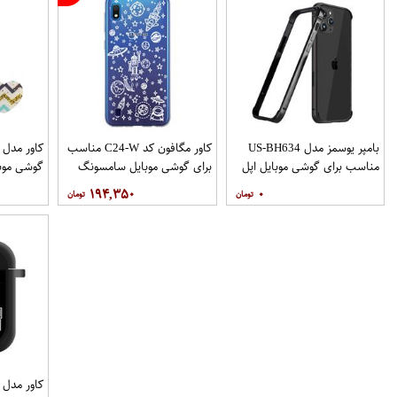
بامپر یوسمز مدل US-BH634
کاور مگافون کد C24-W مناسب
مناسب برای گوشی موبایل اپل
برای گوشی موبایل سامسونگ
گوشی موب
Galaxy A10
Iphone 12 12PRO
۱۹۴,۳۵۰
۰
نگهدارنده