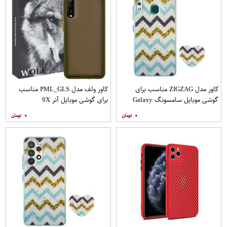
کاور مدل ZIGZAG مناسب برای
کاور ولف مدل PML_GLS مناسب
گوشی موبایل سامسونگ Galaxy
برای گوشی موبایل آنر 9X
A20s به همراه پایه نگهدارنده
۰
۰