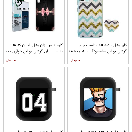
کاور مدل ZIGZAG مناسب برای
کاور عصر بوژان مدل پاپیون کد 0304
گوشی موبایل سامسونگ Galaxy A52
مناسب برای گوشی موبایل هوآوی Y9s
A52S به همراه پایه نگهدارنده
۰
۰
کاور مدل AAPC0001313 مناسب
کاور مدل AAPC0001315 مناسب