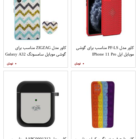
کاور مدل PF-LS مناسب برای گوشی
کاور مدل ZIGZAG مناسب برای
موبایل اپل IPhone 11 Pro
گوشی موبایل سامسونگ Galaxy A32
4G به همراه پایه نگهدارنده
۰
۰
کاور طرح فیجت رنگین کمان مناسب
کاور مدل AAPC0001312 مناسب