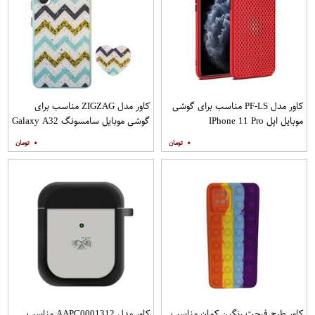
کاور مدل PF-LS مناسب برای گوشی
کاور مدل ZIGZAG مناسب برای
موبایل اپل IPhone 11 Pro
گوشی موبایل سامسونگ Galaxy A32
4G به همراه پایه نگهدارنده
۰
۰
کاور طرح فیجت رنگین کمان مناسب
کاور مدل AAPC0001312 مناسب