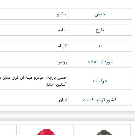
جنس
میکرو
طرح
ساده
قد
کوتاه
مورد استفاده
روزمره
جزئیات
آستین: بلند
کشور تولید کننده
ایران