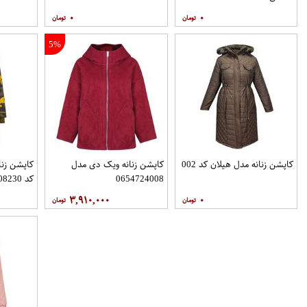
۰
۰
5%
کاپشن زنانه مدل هیلان کد 002
کاپشن زنانه ویک دی مدل
کاپشن زنا
0654724008
کد 108230
۳,۹۱۰,۰۰۰
۰