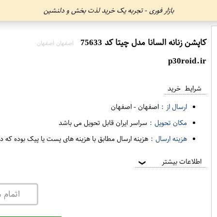
بازار فوری - تجربه یک خرید لذت بخش و دلنشین
کاپشن زنانه السانا مدل چیتا کد 75633
اصفهان اصفهان
p30roid.ir
شرایط خرید
ارسال از :
اصفهان
-
اصفهان
مکان تحویل :
سراسر ایران قابل تحویل می باشد
هزینه ارسال :
هزینه ارسال مطابق با هزینه های پست یا پیک بوده که د
اطلاعات بیشتر
❯
اتمام 