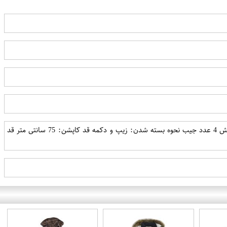
جنس پارچه: میکرو میله ای فری سایز مناسب سایز های 36 تا 44 کمر گت سرشانه پاگون دار آستین پیلی سر آستین کش 4 عدد جیب نحوه بسته شدن: زیپ و دکمه قد کاپشن: 75 سانتی متر قد