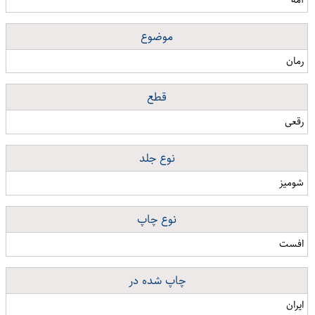
موضوع
رمان
قطع
رقعی
نوع جلد
شومیز
نوع چاپ
افست
چاپ شده در
ایران