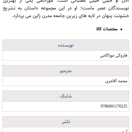
الآن او خیلی خیلی عصبانی است. موراکامی یکی از بهترین
نویسندگان عصر ماست؛ او در این مجموعه داستان به تشریح
خشونت پنهان در لایه های زیرین جامعه مدرن ژاپن می پردازد.
مختصات کالا
نویسنده
هاروکی موراکامی
مترجم
محمد آقاجری
شابک
9786001170225
ناشر
آمه