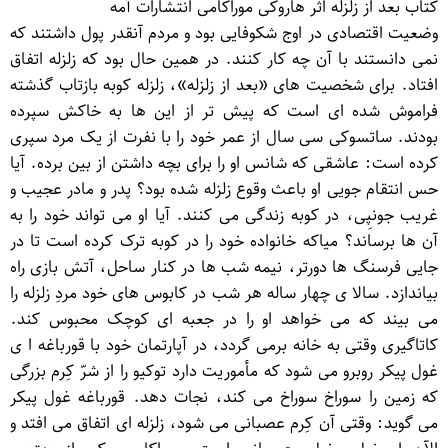
کتاب بعد از زلزله اثر هاروکی موراکامی انتشارات آمه
وضعیت اقتصادی در اوج شکوفایی بود و مردم آن‏قدر پول داشتند که
نمی دانستند با آن چه کار کنند. در همین حال بود که زلزله اتفاق
افتاد. برای شخصیت های «بعد از زلزله»، زلزله کوبه بازتاب گذشته
فراموش شده ای است که پیش تر از این ها به خاکش سپرده
بودند. ساتسوکی سی سال از عمر خود را با نفرت از یک مرد سپری
کرده است: عاشقی که شانس او را برای بچه داشتن از بین برده. آیا
حس انتقام جویی او باعث وقوع زلزله شده بود؟ پدر و مادر عجیب و
غریب جونپِی، در کوبه زندگی می کنند. آیا او می تواند خود را به
آن ها برساند؟ میاکه خانواده خود را در کوبه ترک کرده است تا در
جایی فرسنگ ها دورتر، نیمه شب ها در کنار ساحل، آتش بازی راه
بیاندازد. سالا ی چهار ساله هر شب در کابوس های خود مردِ زلزله را
می بیند که می خواهد او را در جعبه ای کوچک محبوس کند.
کاتاگیری وقتی به خانه برمی گردد، در آپارتمان خود با قورباغه ا ی
غول پیکر روبرو می شود که مأموریت دارد توکیو را از شرّ کِرم بزرگی
که زمین را سوراخ سوراخ می کند، نجات دهد. قورباغه غول پیکر
می گوید: وقتی آن کِرم عصبانی می شود، زلزله ای اتفاق می افتد و