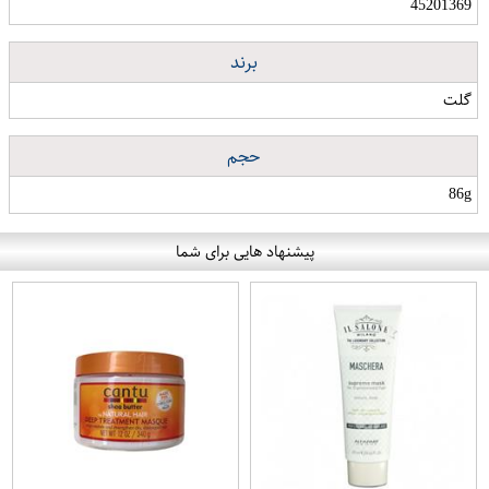
45201369
برند
گلت
حجم
86g
پیشنهاد هایی برای شما