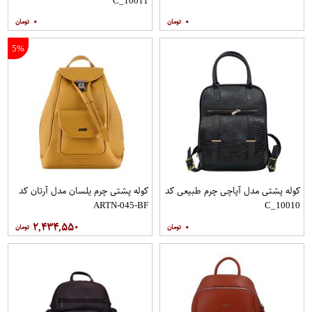
C_10011
۰
۰
5%
کوله پشتی مدل آپاچی چرم طبیعی کد
کوله پشتی چرم یلسان مدل آرتان کد
ARTN-045-BF
C_10010
۲,۴۳۴,۵۵۰
۰