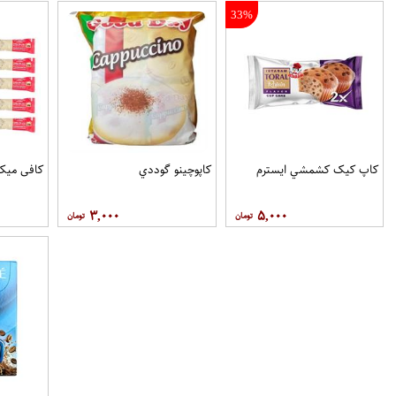
33%
کاپ کيک کشمشي ايسترم
کاپوچينو گوددي
کافی میکس او
۳,۰۰۰
۵,۰۰۰