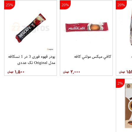
25%
20%
20%
ه
کافي ميکس مولتي کافه
پودر قهوه فوری 3 در 1 نسکافه
مدل Original تک عددی
۱,۵۰۰
۲,۰۰۰
۱۵
2%