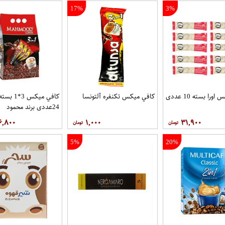
17%
3%
را بسته 10 عددی
کافي ميکس تکنفره آلتونسا
کافي ميکس 3*1 بست
24عددی برند محمود
۶,۸۰۰
۱,۰۰۰
۳۱,۹۰۰
5%
20%