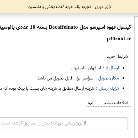
بازار فوری - تجربه یک خرید لذت بخش و دلنشین
کپسول قهوه اسپرسو مدل Decaffeinato بسته 10 عددی پالومبینی
p30roid.ir
شرایط خرید
ارسال از :
اصفهان
-
اصفهان
مکان تحویل :
سراسر ایران قابل تحویل می باشد
هزینه ارسال :
هزینه ارسال مطابق با هزینه های پست یا پیک بوده که د
اطلاعات بیشتر
❯
از بروز رسانی این کالا بیش از صد روز گذشته است. 