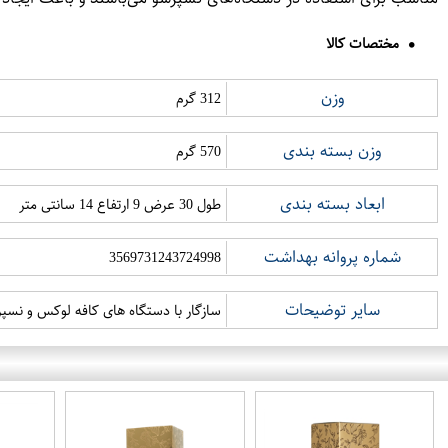
مختصات کالا
وزن
312 گرم
وزن بسته بندی
570 گرم
ابعاد بسته بندی
طول 30 عرض 9 ارتفاع 14 سانتی متر
شماره پروانه بهداشت
3569731243724998
سایر توضیحات
سازگار با دستگاه های کافه لوکس و نسپرسو(60کپسول 6 ج