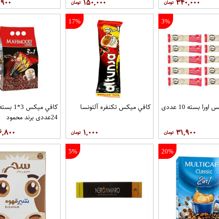
,۹۰۰
۱۵۰,۰۰۰
۳۴۰,۰۰۰
17%
3%
را بسته 10 عددی
کافي ميکس تکنفره آلتونسا
کافي ميکس 3*1 بست
24عددی برند محمود
۶,۸۰۰
۱,۰۰۰
۳۱,۹۰۰
5%
20%