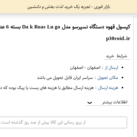
بازار فوری - تجربه یک خرید لذت بخش و دلنشین
کپسول قهوه دستگاه نسپرسو مدل Da k Roas Lu go بسته 6 عددی کافه لوکس
p30roid.ir
شرایط خرید
ارسال از :
اصفهان
-
اصفهان
مکان تحویل :
سراسر ایران قابل تحویل می باشد
هزینه ارسال :
هزینه ارسال مطابق با هزینه های پست یا پیک بوده که د
اطلاعات بیشتر
❯
از بروز رسانی این کالا بیش از صد روز گذشته است. 