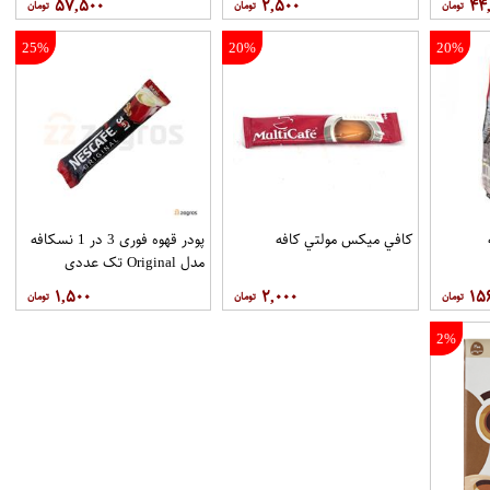
۵۷,۵۰۰
۲,۵۰۰
۴۴
25%
20%
20%
ه
کافي ميکس مولتي کافه
پودر قهوه فوری 3 در 1 نسکافه
مدل Original تک عددی
۱,۵۰۰
۲,۰۰۰
۱۵
2%