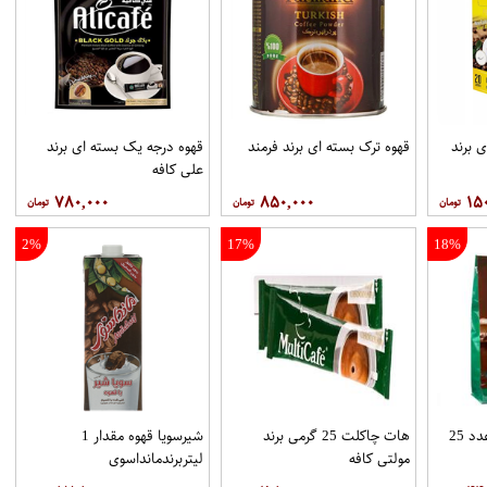
 برند
قهوه ترک بسته ای برند فرمند
قهوه درجه یک بسته ای برند
علي کافه
۷۸۰,۰۰۰
۸۵۰,۰۰۰
۱۵
2%
17%
18%
هات چاکلت پاکتي 25عدد 25
هات چاکلت 25 گرمی برند
شیرسویا قهوه مقدار 1
مولتي کافه
لیتربرندمانداسوی