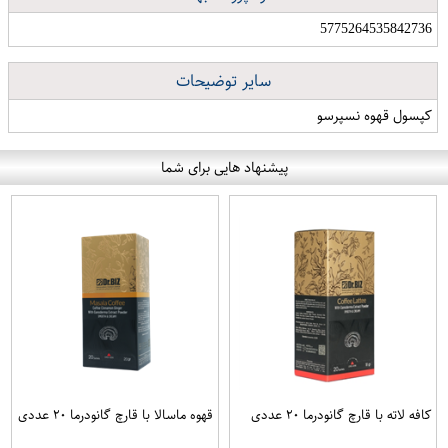
5775264535842736
سایر توضیحات
کپسول قهوه نسپرسو
پیشنهاد هایی برای شما
کافه لاته با قارچ گانودرما ۲۰ عددی
قهوه ماسالا با قارچ گانودرما ۲۰ عددی