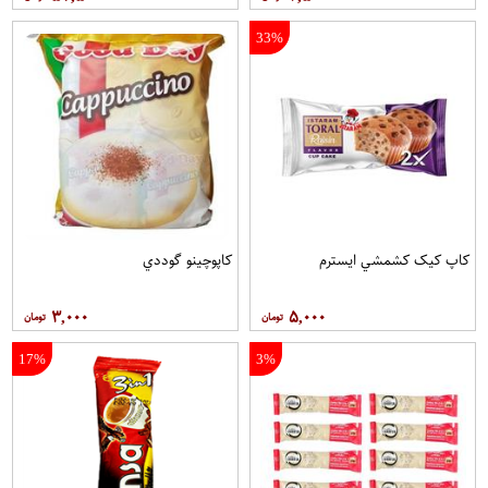
33%
کاپ کيک کشمشي ايسترم
کاپوچينو گوددي
۳,۰۰۰
۵,۰۰۰
17%
3%