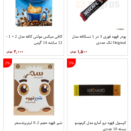
پودر قهوه فوری 3 در 1 نسکافه مدل
کافی میکس مولتی کافه مدل 2 × 1 -
Original تک عددی
12 ساشه 14 گرمی
۲,۰۰۰
۱,۵۰۰
2%
5%
کپسول قهوه نرو آمارو مدل کرموسو
شیر قهوه حجم 0.2 لیتربرندسحر
بسته 10 عددی