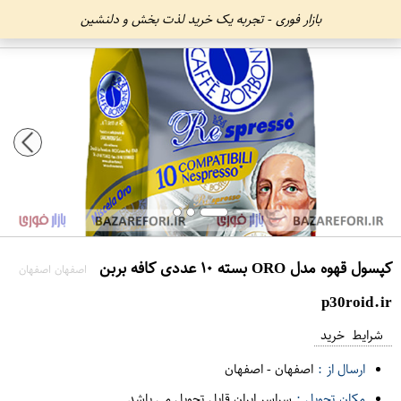
بازار فوری - تجربه یک خرید لذت بخش و دلنشین
کپسول قهوه مدل O​RO بسته ۱۰ عددی کافه بربن
اصفهان اصفهان
p30roid.ir
شرایط خرید
ارسال از :
اصفهان
-
اصفهان
مکان تحویل :
سراسر ایران قابل تحویل می باشد