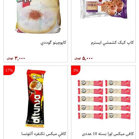
کاپ کيک کشمشي ايسترم
کاپوچينو گوددي
۳,۰۰۰
۵,۰۰۰
17%
3%
کافی میکس اورا بسته 10 عددی
کافي ميکس تکنفره آلتونسا