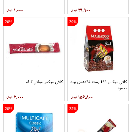
۱,۰۰۰
۳۱,۹۰۰
20%
20%
کافي ميکس 3*1 بسته 24عددی برند
کافي ميکس مولتي کافه
محمود
۲,۰۰۰
۱۵۶,۸۰۰
20%
25%