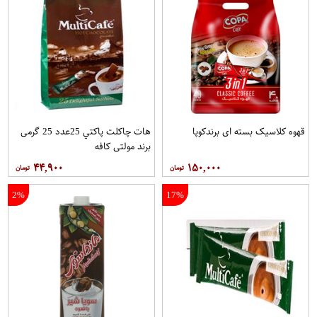
قهوه کلاسيک بسته ای برندکوپا
هات چاکلت پاکتي 25عدد 25 گرمی
برند مولتي کافه
۴۴,۹۰۰
۱۵۰,۰۰۰
2%
17%