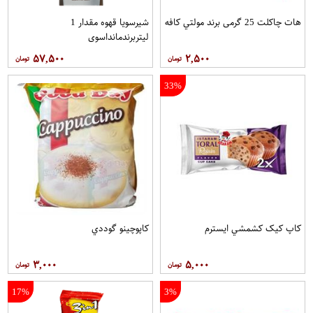
هات چاکلت 25 گرمی برند مولتي کافه
شیرسویا قهوه مقدار 1
لیتربرندمانداسوی
۵۷,۵۰۰
۲,۵۰۰
33%
کاپ کيک کشمشي ايسترم
کاپوچينو گوددي
۳,۰۰۰
۵,۰۰۰
17%
3%