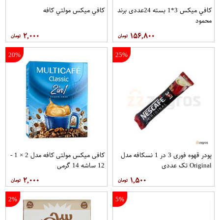
کافي ميکس 3*1 بسته 24عددی برند
کافي ميکس مولتي کافه
محمود
۲,۰۰۰
۱۵۶,۸۰۰
20%
25%
پودر قهوه فوری 3 در 1 نسکافه مدل
کافی میکس مولتی کافه مدل 2 × 1 -
Original تک عددی
12 ساشه 14 گرمی
۲,۰۰۰
۱,۵۰۰
2%
5%