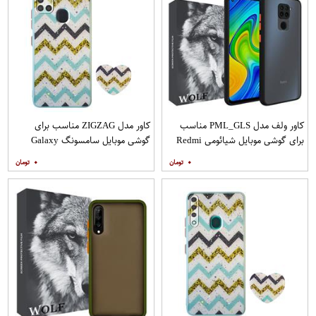
کاور ولف مدل PML_GLS مناسب
کاور مدل ZIGZAG مناسب برای
برای گوشی موبایل شیائومی Redmi
گوشی موبایل سامسونگ Galaxy
Note 9
A21s به همراه پایه نگهدارنده
۰
۰