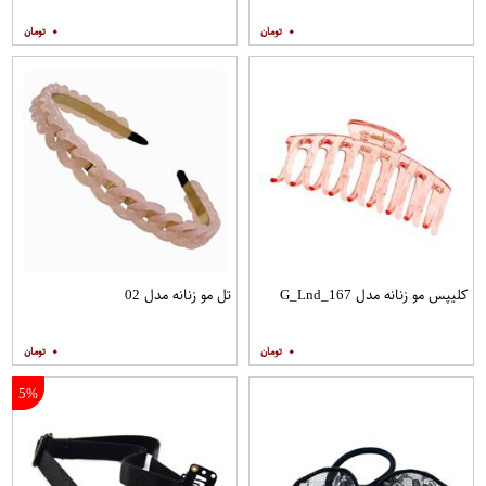
۰
۰
کلیپس مو زنانه مدل G_Lnd_167
تل مو زنانه مدل 02
۰
۰
5%