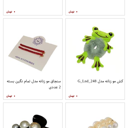
۰
۰
کش مو زنانه مدل G_Lnd_248
سنجاق مو زنانه مدل تمام نگین بسته
2 عددی
۰
۰