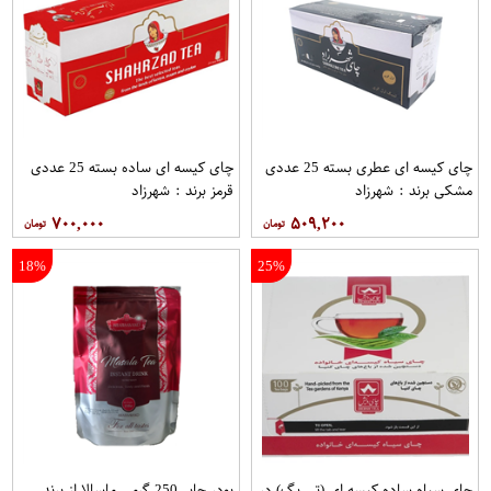
چای کیسه ای عطری بسته 25 عددی
چای کیسه ای ساده بسته 25 عددی
مشکی برند : شهرزاد
قرمز برند : شهرزاد
۷۰۰,۰۰۰
۵۰۹,۲۰۰
18%
25%
چای سیاه ساده کیسه ای (تی بگ) در
پودر چایی250 گرمی ماسالا از برند