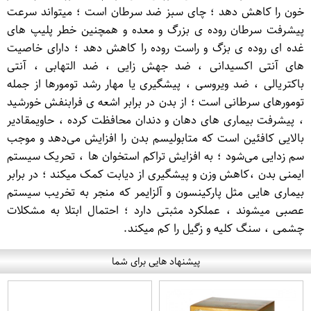
خون را کاهش دهد ؛ چای سبز ضد سرطان است ؛ میتواند سرعت
پیشرفت سرطان روده ی بزرگ و معده و همچنین خطر پلیپ های
غده ای روده ی بزگ و راست روده را کاهش دهد ؛ دارای خاصیت
های آنتی اکسیدانی ، ضد جهش زایی ، ضد التهابی ، آنتی
باکتریالی ، ضد ویروسی ، پیشگیری یا مهار رشد تومورها از جمله
تومورهای سرطانی است ؛ از بدن در برابر اشعه ی فرابنفش خورشید
، پیشرفت بیماری های دهان و دندان محافظت کرده ، حاویمقادیر
بالایی کافئین است که متابولیسم بدن را افزایش می‌دهد و موجب
سم‌ زدایی می‌شود ؛ به افزایش تراکم استخوان ها ، تحریک سیستم
ایمنی بدن ،کاهش وزن و پیشگیری از دیابت کمک میکند ؛ در برابر
بیماری هایی مثل پارکینسون و آلزایمر که منجر به تخریب سیستم
عصبی میشوند ، عملکرد مثبتی دارد ؛ احتمال ابتلا به مشکلات
چشمی ، سنگ کلیه و زگیل را کم میکند.
پیشنهاد هایی برای شما