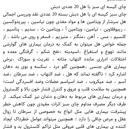
چای کیسه ای سبز با هل 20 عددی دبش
چای سبز کیسه ای با هل دبش بسته 20 عددی نقد وبررسی اجمالی
هل سرشار از ویتامین ها و مواد مغذی چون نیاسین ، پیریدوکسین
، ریبوفلاوین ، تیامین، ویتامین آ ، ویتامین ث ، سدیم ، پتاسیم ،
کلسیم ، مس ، آهن ،منگنز ، منیزیم ، فسفر و روی می باشد . از
جمله خواص هل میتوان به کمک به درمان بیماری های گوارشی
مانند تهوع و استفراغ ،اسیدیته ،نفخ شکم ، گرفتگی معده و
اختلالات ادراری ماندد التهاب مثانه ، نفریت و سوزاک ،برخی
بیماری های جنسی ،همچنین گلو درد ، سکسه و بوی بد دهان
اشاره کرد ؛ ناگفته نماند که هل ، ضد التهاب ، ضد سرطان ،ضد
آسم ، ضد میکروب ، ضد اسپاسم عضلات وضد افسردگی است؛
همچنین به سلامت قلب و عروق و کنترل فشار خون بالا و کلسترول
و درمان بیماری های مربوط به دهان و دندان نیز کمک میکند. از
طرف دیگر مصرف مداوم چای سبز اثرات مفیدی چون کاهش خطر
پیشرفت بیماری هایی مثل انواع به خصوصی از سرطان تا زوال
عقل و مرض چاقی را دارد ؛ همچنین میتواند عوامل خطرناک ایجاد
کننده ی بیماری های قلبی عروقی مثل تراکم کلسترول بد و فشار