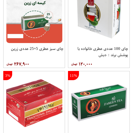
چای 100 عددی عطری خانواده با
چای سبز عطری 5+25 عددی زرین
پوشش برند : دبش
۲۶۷,۹۰۰
۱۲۰,۰۰۰
3%
11%