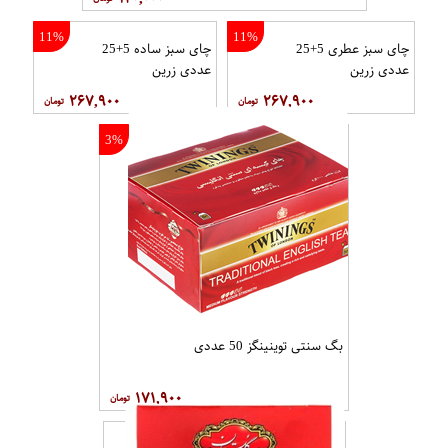
11%
11%
چای سبز عطری 5+25
چای سبز ساده 5+25
عددی زرین
عددی زرین
۲۶۷,۹۰۰
۲۶۷,۹۰۰
3%
بگ سنتی توینینگز 50 عددی
۱۷۱,۹۰۰