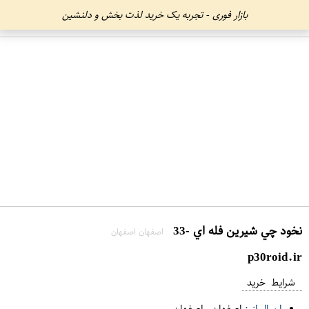
بازار فوری - تجربه یک خرید لذت بخش و دلنشین
نخود چي شيرين فله اي -33
اصفهان اصفهان
p30roid.ir
شرایط خرید
ارسال از :
اصفهان
-
اصفهان