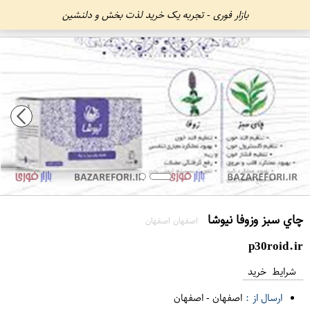
بازار فوری - تجربه یک خرید لذت بخش و دلنشین
چاي سبز وزوفا نيوشا
اصفهان اصفهان
p30roid.ir
شرایط خرید
ارسال از :
اصفهان
-
اصفهان