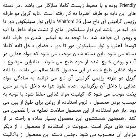
Friendly بوده و با محیط زیست کاملا سازگار می باشد .در دسته
های این تابه دو طرفه آهنربا به کار رفته است .تابه گریل دو طرفه
رژیمی گرانیتی آی تاج مدل Whitford 36 دارای نوار سیلیکونی دور تا
دور لبه می باشد این نوار سیلیکونی مانع از نشت مواد داخل یا آب
و روغن آن خواهد شد .با توجه به به فیکس شدن دو طرف تابه
توسط آهنربا و نوار سیلیکونی دور تا دور ، فضای داخل تابه کاملا
بسته می شود .این بسته شدن موجب می شود که مواد غذایی در
آب و روغن خارج شده از خود طبخ می شوند .بنابراین موضوع ،
مواد غذایی طبخ شده در این محصول کاملا سالم می باشد .با تابه
گریل دو طرفه رژیمی گرانیتی آی تاج می توانید به سادگی مواد
عذایی را داخل آن برگردانید .عدم نفوذ هوا به داخل تابه در حین
پخت موجب می شود که کیفیت مواد غذایی حفظ شود با توجه به
نچسب بودن محصول ، لزوم استفاده از روغن برای طبخ از بین می
رود .باز هم استفاده از این محصول سلامت تغذیه ما را تضمین می
کند .همچنین شستشوی این محصول بسیار ساده و راحت تر از
نمونه های دیگر است .سهولت در استفاده از محصول ، از دیگر
مزایای آن محسوب می شود .جنس دسته این محصول از باکالیت