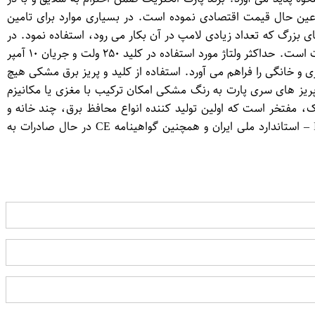
 عین حال قیمت اقتصادی نموده است. در بسیاری موارد برای تامین
 بزرگ که تعداد زیادی لامپ در آن بکار می رود، استفاده نمود. در
واقع کلید دو پل همانند دو کلید یک پل کاربرد دارد. کلید دوپل پارت الکتریک کد 5061B4012، همانند انواع دیگر کلیدهای آن از پلی کربنات است. حداکثر ولتاژ مورد استفاده در کلید ۲۵۰ ولت و جریان ۱۰ آمپر
ی و خانگی را فراهم می آورد. استفاده از کلید و پریز برق مشکی هیچ
 پریز های سری پارت به رنگ مشکی امکان ترکیب با مغزی یا مکانیزم
، مفتخر است که اولین تولید کننده انواع محافظ برق، چند خانه و
کلید پریز با مغزی سرامیکی در خاورمیانه باشد. محصولات کلید و پریز پارت الکتریک، ضمن بهره مندی از استاندارد های ISO 9001-2008 – استاندارد ملی ایران و همچنین گواهینامه CE در حال صادرات به