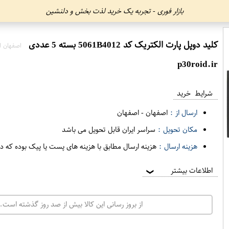
بازار فوری - تجربه یک خرید لذت بخش و دلنشین
کلید دوپل پارت الکتریک کد 5061B4012 بسته 5 عددی
اصفهان ا
p30roid.ir
شرایط خرید
ارسال از :
اصفهان
-
اصفهان
مکان تحویل :
سراسر ایران قابل تحویل می باشد
هزینه ارسال :
هزینه ارسال مطابق با هزینه های پست یا پیک بوده که د
اطلاعات بیشتر
❯
از بروز رسانی این کالا بیش از صد روز گذشته است. 