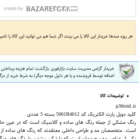
هر روزه صدها خریدار این کالا را می بینند اگر شما هم می توانید این کالا را تام
خریدار گرامی مدیریت سایت بازارفوری بازگشت تمام هزینه پرداختی
اضافه توسط فروشنده و یا هر دلیل موجه دیگر) به شرط خرید از درگ
توضیحات کالا
p30roid.ir
کلید دوپل پارت الکتریک کد 5061B4012 بسته 5 عددی
رنگ مشکی از جمله رنگ های ساده و کلاسیک است که در عین حال س
است. متخصصان مد و طراحی داخلی معتقدند که رنگ های ساده از ج
یکی از عناصر مهم چیدمان است که با ترکیب شدن با رنگ های دیگر 