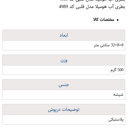
بطری آب هومیلا مدل قلبی کد 4989
مختصات کالا
ابعاد
8×8×32 سانتی متر
وزن
500 گرم
جنس
شیشه
توضیحات درپوش
پلاستیکی