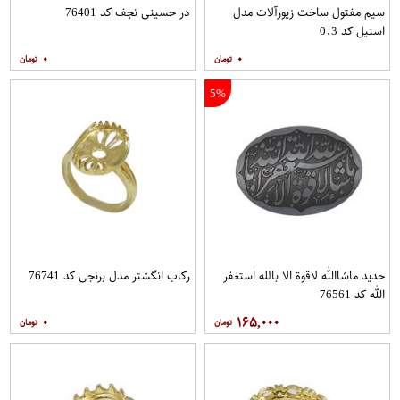
سیم مفتول ساخت زیورآلات مدل
در حسینی نجف کد 76401
استیل کد 0.3
۰
۰
5%
حدید ماشاالله لاقوة الا بالله استغفر
رکاب انگشتر مدل برنجی کد 76741
الله کد 76561
۰
۱۶۵,۰۰۰