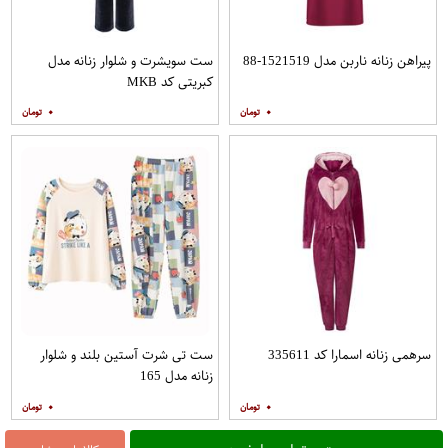
پیراهن زنانه ناربن مدل 1521519-88
ست سویشرت و شلوار زنانه مدل
کبریتی کد MKB
۰
۰
سرهمی زنانه اسمارا کد 335611
ست تی شرت آستین بلند و شلوار
زنانه مدل 165
۰
۰