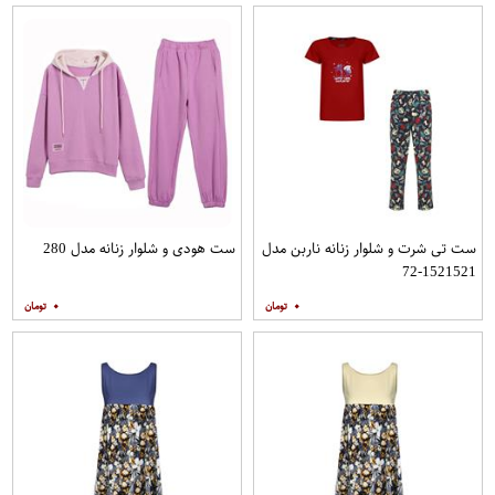
ست تی شرت و شلوار زنانه ناربن مدل
ست هودی و شلوار زنانه مدل 280
1521521-72
۰
۰