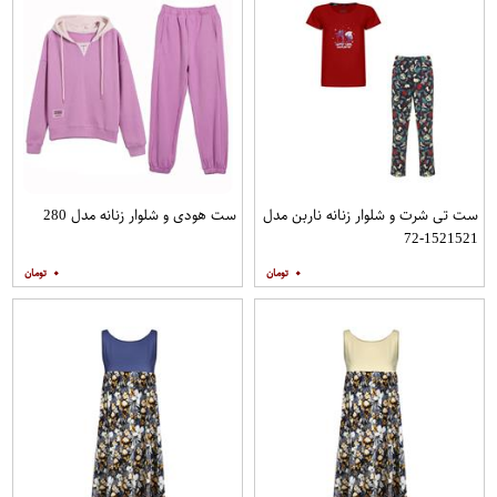
ست تی شرت و شلوار زنانه ناربن مدل
ست هودی و شلوار زنانه مدل 280
1521521-72
۰
۰