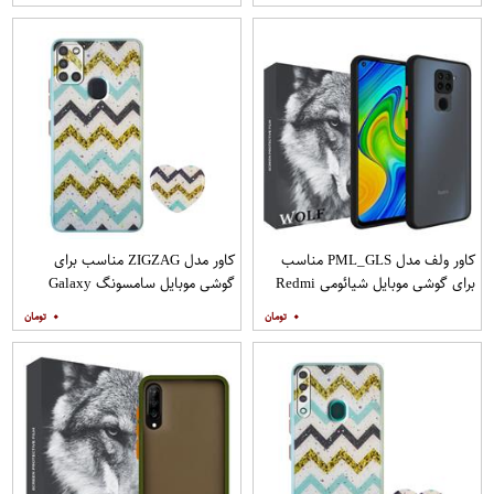
مات
کاور ولف مدل PML_GLS مناسب
کاور مدل ZIGZAG مناسب برای
برای گوشی موبایل شیائومی Redmi
گوشی موبایل سامسونگ Galaxy
Note 9
A21s به همراه پایه نگهدارنده
۰
۰