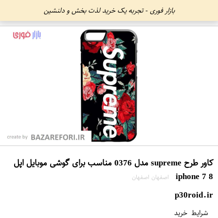
بازار فوری - تجربه یک خرید لذت بخش و دلنشین
کاور طرح supreme مدل 0376 مناسب برای گوشی موبایل اپل
iphone 7 8
اصفهان اصفهان
p30roid.ir
شرایط خرید