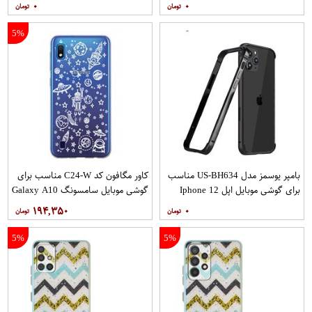
۰
۰
5%
بامپر یوسمز مدل US-BH634 مناسب
کاور مگافون کد C24-W مناسب برای
برای گوشی موبایل اپل Iphone 12
گوشی موبایل سامسونگ Galaxy A10
12PRO
۱۹۴,۳۵۰
۰
5%
5%