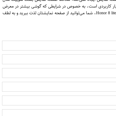
گی بسیار کاربردی است، به خصوص در شرایطی که گوشی بیشتر در معرض
آلودگی و تماس با سطوح غیر ضدعفونی قرار دارد. با استفاده از کالای محافظ صفحه نمایش بست سوییت مدل Nano برروی گوشی هوآوی Honor 8 lite، شما می‌توانید از صفحه نمایشتان لذت ببرید و به لطف