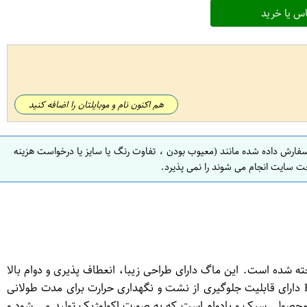
س یا خرید
هم اکنون نام و موبایلتان را اضافه کنید
سفارش داده شده مانند (معیوب بودن ، تفاوت رنگ یا سایز یا درخواست هزینه
ت سایت انجام می شوند را نمی پذیرد.
ه ساخته شده است. این ماگ دارای طراحی زیبا، انعطاف پذیری و دوام بالا
می باشد. مایعات داخل این ماگ قابلیت نگهداری در دماهای مختلف را داشته و مقاوم در برابر شوک و خش می باشد. ماگ اکو مدل B206 دارای قابلیت جلوگیری از نشت و نگهداری حرارت برای مدت طولانی
. این ماگ مناسب برای استفاده در منزل، دفتر کار، مسافرت ها و تمام فعالیت های روزمره است. به طور کلی، ماگ اکو مدل B206 محصولی سبک و بادوام است که به صورت اکولوژیک تولید می شود و