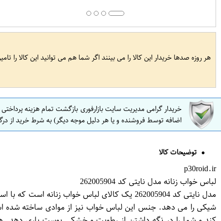
هر روزه صدها خریدار این کالا را می بینند اگر شما هم می توانید این کالا را تام
خریدار گرامی مدیریت سایت بازارفوری بازگشت تمام هزینه پرداختی
اضافه توسط فروشنده و یا هر دلیل موجه دیگر) به شرط خرید از درگ
توضیحات کالا
p30roid.ir
لباس خواب زنانه مدل نایتی کد 262005904
مدل نایتی کد 262005904 یک کالای لباس خواب ز
شیکی را می دهد. جنس این لباس خواب نیز از موادی ساخته شده است
کند و شما را در نگه داشتن از رطوبت و خشکی پوست یاری دهد. ه