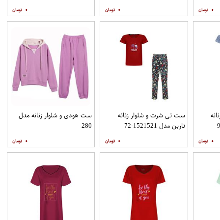
۰
۰
۰
انه
ست تی شرت و شلوار زنانه
ست هودی و شلوار زنانه مدل
ناربن مدل 1521521-72
280
۰
۰
۰