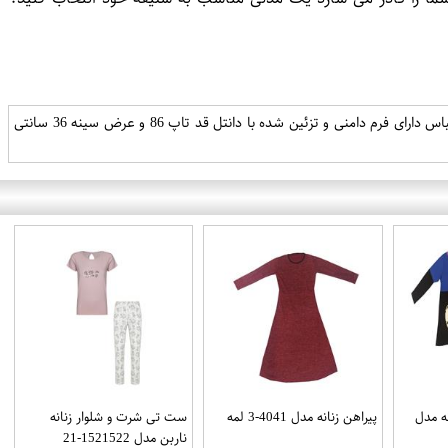
ست لباس خواب دو تکه زنانه، دوخته شده از پارچه توری تاپ دارای دو عدد بند قابل تنظیم و غیر قابل جدا شدن پایین لباس دارای فرم دامنی و تزئین شده با دانتل قد تاپ 86 و عرض سینه 36 سانتی
ه مدل
پیراهن زنانه مدل 4041-3 لمه
ست تی شرت و شلوار زنانه
ناربن مدل 1521522-21