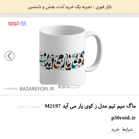
بازار فوری - تجربه یک خرید لذت بخش و دلنشین
ماگ میم تیم مدل ز کوی یار می آید M2197
اصفهان اصفهان
p30roid.ir
شرایط خرید