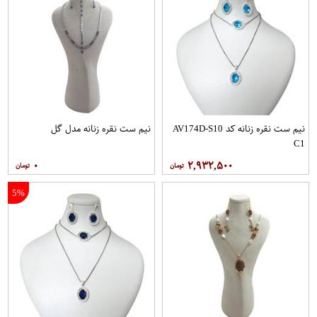
نیم ست نقره زنانه کد AV174D-S10
نیم ست نقره زنانه مدل گل
C1
۰
۲,۹۳۲,۵۰۰
5%