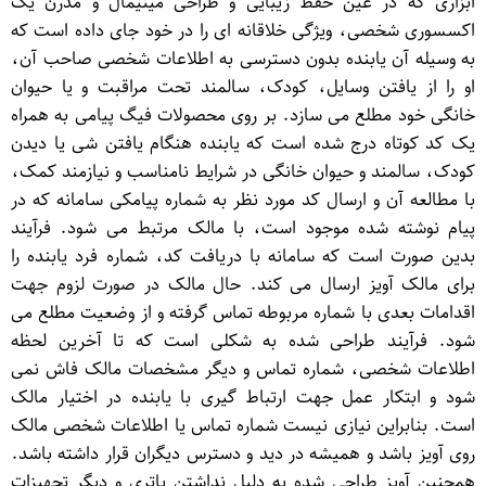
ابزاری که در عین حفظ زیبایی و طراحی مینیمال و مدرن یک
اکسسوری شخصی، ویژگی خلاقانه ای را در خود جای داده است که
به وسیله آن یابنده بدون دسترسی به اطلاعات شخصی صاحب آن،
او را از یافتن وسایل، کودک، سالمند تحت مراقبت و یا حیوان
خانگی خود مطلع می سازد. بر روی محصولات فیگ پیامی به همراه
یک کد کوتاه درج شده است که یابنده هنگام یافتن شی یا دیدن
کودک، سالمند و حیوان خانگی در شرایط نامناسب و نیازمند کمک،
با مطالعه آن و ارسال کد مورد نظر به شماره پیامکی سامانه که در
پیام نوشته شده موجود است، با مالک مرتبط می شود. فرآیند
بدین صورت است که سامانه با دریافت کد، شماره فرد یابنده را
برای مالک آویز ارسال می کند. حال مالک در صورت لزوم جهت
اقدامات بعدی با شماره مربوطه تماس گرفته و از وضعیت مطلع می
شود. فرآیند طراحی شده به شکلی است که تا آخرین لحظه
اطلاعات شخصی، شماره تماس و دیگر مشخصات مالک فاش نمی
شود و ابتکار عمل جهت ارتباط گیری با یابنده در اختیار مالک
است. بنابراین نیازی نیست شماره تماس یا اطلاعات شخصی مالک
روی آویز باشد و همیشه در دید و دسترس دیگران قرار داشته باشد.
همچنین آویز طراحی شده به دلیل نداشتن باتری و دیگر تجهیزات