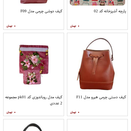
پارچه آشپزخانه کد 02
کیف دوشی چرمی مدل F09
۰
۰
کیف دستی چرمی هیرو مدل F11
کیف مدل روباندوزی کد pk01 مجموعه
2 عددی
۰
۰