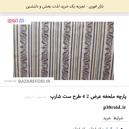
بازار فوری - تجربه یک خرید لذت بخش و دلنشین
پارچه ملحفه عرض 2 4 طرح ست شارپ
اصفهان اصفهان
p30roid.ir
شرایط خرید
ارسال از :
اصفهان
-
اصفهان