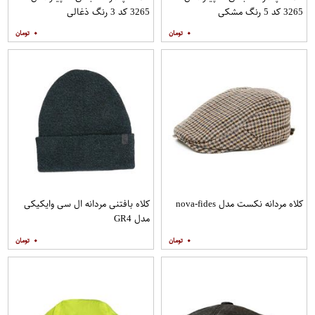
3265 کد 5 رنگ مشکی
3265 کد 3 رنگ ذغالی
۰
۰
کلاه مردانه نکست مدل nova-fides
کلاه بافتنی مردانه ال سی وایکیکی
مدل GR4
۰
۰