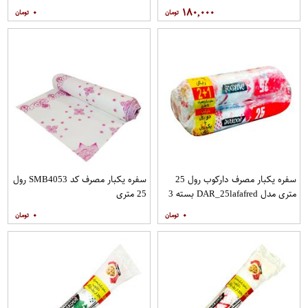
عددِی
۰
۱۸۰,۰۰۰
سفره یکبار مصرف دارکوب رول 25
سفره یکبار مصرف کد SMB4053 رول
متری مدل DAR_25lafafred بسته 3
25 متری
عددی
۰
۰