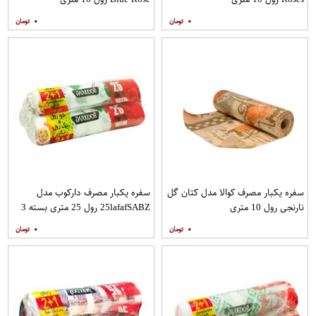
۰
۰
سفره یکبار مصرف کوالا مدل کتان گل
سفره یکبار مصرف دارکوب مدل
نارنجی رول 10 متری
25lafafSABZ رول 25 متری بسته 3
عددی
۰
۰