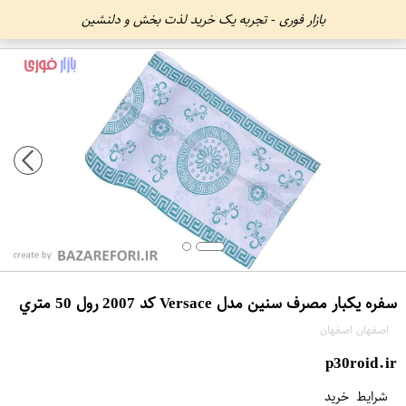
بازار فوری - تجربه یک خرید لذت بخش و دلنشین
سفره يکبار مصرف سنین مدل Versace کد 2007 رول 50 متري
اصفهان اصفهان
p30roid.ir
شرایط خرید