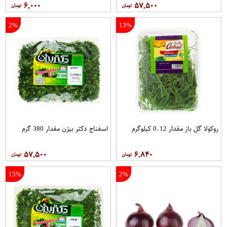
۶,۰۰۰
۵۷,۵۰۰
2%
13%
روکولا گل باز مقدار 0.12 کیلوگرم
اسفناج دکتر بیژن مقدار 380 گرم
۵۷,۵۰۰
۶,۸۴۰
15%
2%