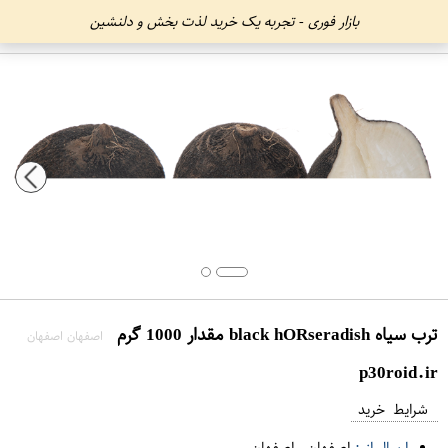
بازار فوری - تجربه یک خرید لذت بخش و دلنشین
ترب سیاه black hO​Rseradish مقدار 1000 گرم
اصفهان اصفهان
p30roid.ir
شرایط خرید
ارسال از :
اصفهان
-
اصفهان